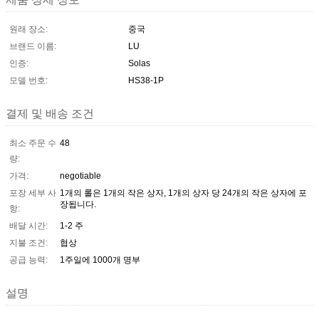
원래 장소:
중국
브랜드 이름:
LU
인증:
Solas
모델 번호:
HS38-1P
결제 및 배송 조건
최소 주문 수
48
량:
가격:
negotiable
포장 세부 사
1개의 롤은 1개의 작은 상자, 1개의 상자 당 24개의 작은 상자에 포
장됩니다.
항:
배달 시간:
1-2 주
지불 조건:
협상
공급 능력:
1주일에 1000개 명부
설명