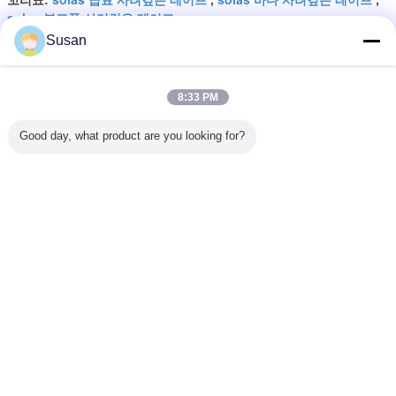
solas 복고풍 사려깊은 테이프
Susan
가장 저렴 한 가격 으로
8:33 PM
5cm*45.7m 자기 접착성 솔라 해양
Good day, what product are you looking for?
반사 테이프
계속하다
Solas 사려깊은 테이프
더 많은 것
등급 실버 반
실버 해양 등급 반
공장 가격 소라스
공장 가격 PSA 소
방수 실버 S
프 3m
사 테이프 SOLAS
등급 해양 반사 테
라스 등급 해양 반
사 테이프
승인 반사 테
승인 자체 접착 반
이프 스티커 필름
사 테이프 안전 가
50mmx4
as 등급 실
사 테이프 (구명 부
시트
이드용 스티커 필
테이프 3m
표용)
름 시트