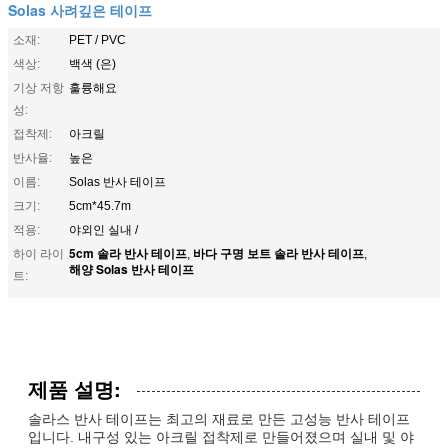
Solas 사려깊은 테이프
소재:
PET / PVC
색상:
백색 (은)
기상 저항
훌륭해요
성:
접착제:
아크릴
반사율:
높은
이름:
Solas 반사 테이프
크기:
5cm*45.7m
적용:
야외인 실내 /
5cm 솔라 반사 테이프
바다 구명 보트 솔라 반사 테이프
하이 라이
,
,
해양 Solas 반사 테이프
트:
제품 설명:
솔라스 반사 테이프는 최고의 재료로 만든 고성능 반사 테이프
입니다. 내구성 있는 아크릴 접착제로 만들어졌으며 실내 및 야