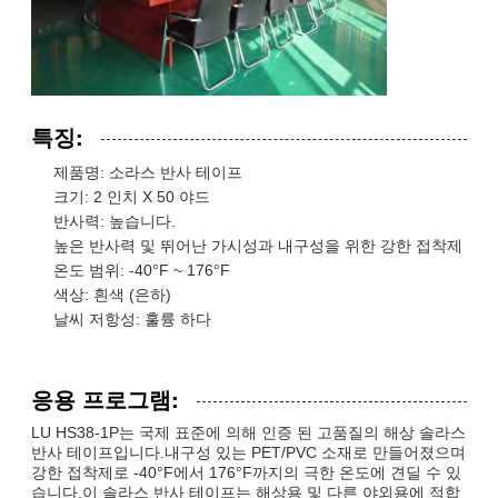
특징:
제품명: 소라스 반사 테이프
크기: 2 인치 X 50 야드
반사력: 높습니다.
높은 반사력 및 뛰어난 가시성과 내구성을 위한 강한 접착제
온도 범위: -40°F ~ 176°F
색상: 흰색 (은하)
날씨 저항성: 훌륭 하다
응용 프로그램:
LU HS38-1P는 국제 표준에 의해 인증 된 고품질의 해상 솔라스
반사 테이프입니다.내구성 있는 PET/PVC 소재로 만들어졌으며
강한 접착제로 -40°F에서 176°F까지의 극한 온도에 견딜 수 있
습니다.이 솔라스 반사 테이프는 해상용 및 다른 야외용에 적합