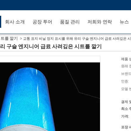
회사 소개
공장 투어
품질 관리
저희와 연락
뉴스
시트를 깔기
교통 표지 비닐 정지 표시를 위해 유리 구슬 엔지니어 급료 사려깊은 
유리 구슬 엔지니어 급료 사려깊은 시트를 깔기
제품 
원래 
브랜드
인증:
모델 
결제 
최소 
가격:
포장 