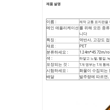
제품 설명
이름 :
제작 교통 표지판을 
메인 애플리케이션
를 위해 모든 종류
:
니다
특징 :
역반사, 고강도 접
재료 :
PET
1.24m*45.72m
분류하세요 :
색 :
하얗고 노랗, 빨갛, 
포장되는 것 :
1개 명부는 1개 통
시험하세요 :
화물이 수집되는 
배달
발주량에 따르면, 