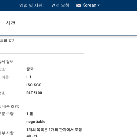
영업 및 지원 :
견적 요청
Korean
사건
시트를 깔기
상세 정보:
장소:
중국
 이름:
LU
ISO SGS
번호:
BLT5100
및 배송 조건:
주문 수량:
1 롤
negotiable
1개의 목록은 1개의 판지에서 포장
세부 사항:
됩니다