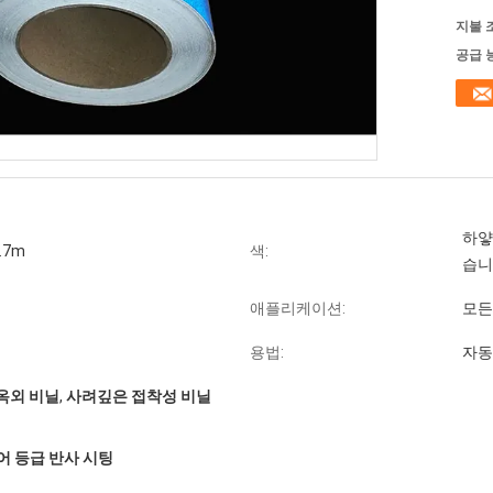
지불 
공급 
하얗
.7m
색:
습니
애플리케이션:
모든
용법:
자동
옥외 비닐
,
사려깊은 접착성 비닐
어 등급 반사 시팅