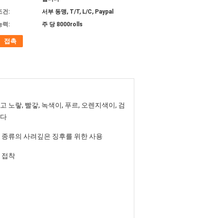
조건:
서부 동맹, T/T, L/C, Paypal
능력:
주 당 8000rolls
접촉
고 노랗, 빨갛, 녹색이, 푸르, 오렌지색이, 검
다
 종류의 사려깊은 징후를 위한 사용
 접착