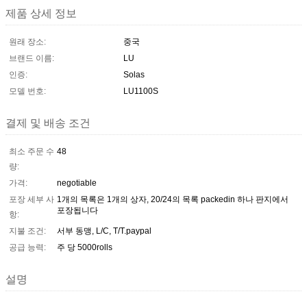
제품 상세 정보
원래 장소:
중국
브랜드 이름:
LU
인증:
Solas
모델 번호:
LU1100S
결제 및 배송 조건
최소 주문 수
48
량:
가격:
negotiable
포장 세부 사
1개의 목록은 1개의 상자, 20/24의 목록 packedin 하나 판지에서
포장됩니다
항:
지불 조건:
서부 동맹, L/C, T/T.paypal
공급 능력:
주 당 5000rolls
설명