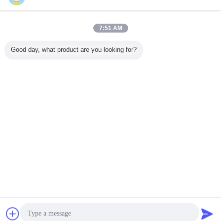
지금 문의
Honeycomb Pattern Printable Reflective Vinyl Sheet
7:51 AM
Sticker High Visibility Micro Prismatic Material Traffic
Barricade
지금 문의
Good day, what product are you looking for?
6 / 10
언어를 바꾸십시오
Korean
홈
|
회사 소개
|
저희와 연락
|
사이트맵
|
개인 정보 정책
탁상용 전망
Copyright © 2018 - 2026 Hefei Lu Zheng Tong Reflective Material Co., Ltd..
All rights reserved.
접촉
견적 요청