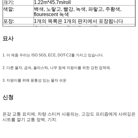
크기:
1.22m*45.7m/roll
색깔:
백색, 노랗고, 빨강, 녹색, 파랗고, 주황색,
flourescent 녹색
포장:
1개의 목록은 1개의 판지에서 포장됩니다
표본:
운임이 모으는 동안 무료 샘플
납품:
순서 양에 따라 7 일,
묘사
1. 이 제품 우리는 ISO SGS, ECE, DOT-C2를 가지고 있습니다.
2. 다른 물자, 금속, 플라스틱, 나무 등에 지팡이를 위한 강한 접착제.
3. 지팡이를 위해 융통성 있는 물자 쉬운
신청
온갖 교통 표지에, 차량 스티커 사용되는,
고강도 프리즘에게 사려깊은
시트를 깔기
교통 장벽, 기치.