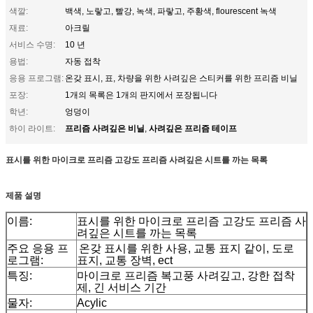
색깔:
백색, 노랗고, 빨강, 녹색, 파랗고, 주황색, flourescent 녹색
재료:
아크릴
서비스 수명:
10 년
용법:
자동 접착
응용 프로그램:
온갖 표시, 표, 차량을 위한 사려깊은 스티커를 위한 프리즘 비닐
포장:
1개의 목록은 1개의 판지에서 포장됩니다
학년:
엉덩이
프리즘 사려깊은 비닐
사려깊은 프리즘 테이프
하이 라이트:
,
표시를 위한 마이크로 프리즘 고강도 프리즘 사려깊은 시트를 까는 목록
제품 설명
이름:
표시를 위한 마이크로 프리즘 고강도 프리즘 사
려깊은 시트를 까는 목록
주요 응용 프
온갖 표시를 위한 사용, 교통 표지 같이, 도로
로그램:
표지, 교통 장벽, ect
특징:
마이크로 프리즘 복고풍 사려깊고, 강한 접착
제, 긴 서비스 기간
물자:
Acylic