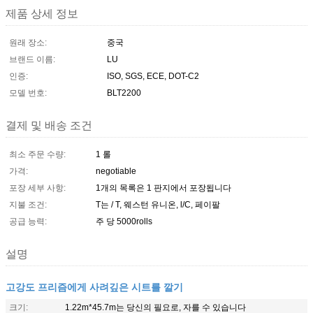
제품 상세 정보
원래 장소:
중국
브랜드 이름:
LU
인증:
ISO, SGS, ECE, DOT-C2
모델 번호:
BLT2200
결제 및 배송 조건
최소 주문 수량:
1 롤
가격:
negotiable
포장 세부 사항:
1개의 목록은 1 판지에서 포장됩니다
지불 조건:
T는 / T, 웨스턴 유니온, l/C, 페이팔
공급 능력:
주 당 5000rolls
설명
고강도 프리즘에게 사려깊은 시트를 깔기
크기:
1.22m*45.7m는 당신의 필요로, 자를 수 있습니다