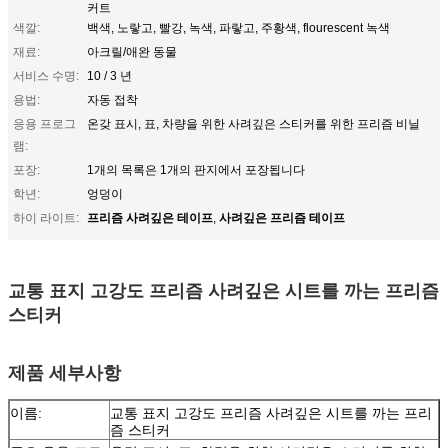
커트
색깔:
백색, 노랗고, 빨강, 녹색, 파랗고, 주황색, flourescent 녹색
재료:
아크릴/애완 동물
서비스 수명:
10 / 3 년
용법:
자동 접착
응용 프로그
온갖 표시, 표, 차량을 위한 사려깊은 스티커를 위한 프리즘 비닐
램:
포장:
1개의 목록은 1개의 판지에서 포장됩니다
학년:
엉덩이
프리즘 사려깊은 테이프
사려깊은 프리즘 테이프
하이 라이트:
,
교통 표지 고강도 프리즘 사려깊은 시트를 까는 프리즘
스티커
제품 세부사항
이름:
교통 표지 고강도 프리즘 사려깊은 시트를 까는 프리
즘 스티커