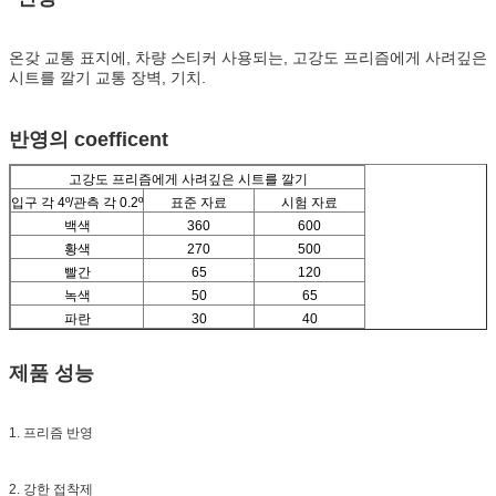
온갖 교통 표지에, 차량 스티커 사용되는,
고강도 프리즘에게 사려깊은
시트를 깔기
교통 장벽, 기치.
반영의 coefficent
고강도 프리즘에게 사려깊은 시트를 깔기
입구 각 4º/관측 각 0.2º
표준 자료
시험 자료
백색
360
600
황색
270
500
빨간
65
120
녹색
50
65
파란
30
40
제품 성능
1. 프리즘 반영
2. 강한 접착제