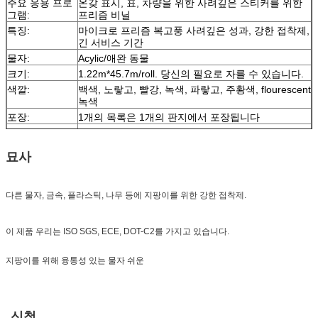
주요 응용 프로
온갖 표시, 표, 차량을 위한 사려깊은 스티커를 위한
그램:
프리즘 비닐
특징:
마이크로 프리즘 복고풍 사려깊은 성과, 강한 접착제,
긴 서비스 기간
물자:
Acylic/애완 동물
크기:
1.22m*45.7m/roll. 당신의 필요로 자를 수 있습니다.
색깔:
백색, 노랗고, 빨강, 녹색, 파랗고, 주황색, flourescent
녹색
포장:
1개의 목록은 1개의 판지에서 포장됩니다
표본:
운임이 모으는 동안 무료 샘플
납품
순서 양에 따라 7 일,
묘사
다른 물자, 금속, 플라스틱, 나무 등에 지팡이를 위한 강한 접착제.
이 제품 우리는 ISO SGS, ECE, DOT-C2를 가지고 있습니다.
지팡이를 위해 융통성 있는 물자 쉬운
신청