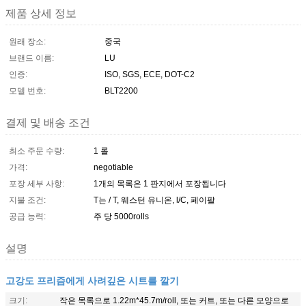
제품 상세 정보
원래 장소:
중국
브랜드 이름:
LU
인증:
ISO, SGS, ECE, DOT-C2
모델 번호:
BLT2200
결제 및 배송 조건
최소 주문 수량:
1 롤
가격:
negotiable
포장 세부 사항:
1개의 목록은 1 판지에서 포장됩니다
지불 조건:
T는 / T, 웨스턴 유니온, l/C, 페이팔
공급 능력:
주 당 5000rolls
설명
고강도 프리즘에게 사려깊은 시트를 깔기
크기:
작은 목록으로 1.22m*45.7m/roll, 또는 커트, 또는 다른 모양으로