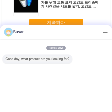
차를 위해 교통 표지 고강도 프리즘에
게 사려깊은 시트를 깔기, 고강도 프
리즘 비닐
계속하다
Susan
고강도 프리즘에게 사려깊은 시트를 깔기
더 많은 것
10:40 AM
Good day, what product are you looking for?
 교통 표
에코 솔벤트 인쇄
10년 고강도 프리
도로 표지를 위한
버스 교통
위한 에코
용 흰색 프리즘 반
즘 인쇄 자체 접착
엔지니어 등급 프
을 위한 
고강도 프
사 시트 스티커 교
인쇄 가능 반사 도
리즘 이피 반사 시
성 형광 
 필름 인
통 표지용 반사 비
로 표지판 비닐
팅
색 아크릴
 반사 시
닐 롤
HIP 반사 시트 필
반사 
트
름 소재
언어를 바꾸십시오
Korean