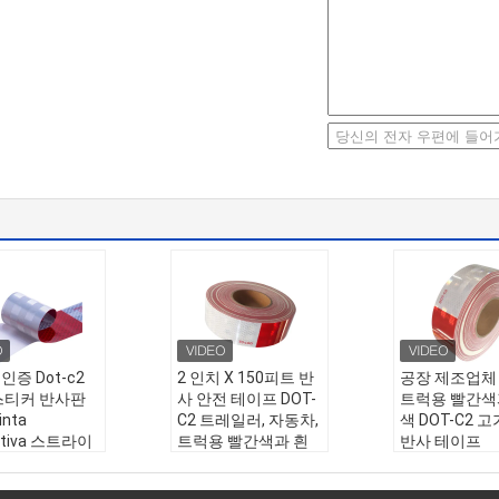
 인증 Dot-c2
2 인치 X 150피트 반
공장 제조업체
스티커 반사판
사 안전 테이프 DOT-
트럭용 빨간색
inta
C2 트레일러, 자동차,
색 DOT-C2 
ectiva 스트라이
트럭용 빨간색과 흰
반사 테이프
티커 비닐 반사
색 접착 식별 테이프
이름:
공장 제
프
방수
안전 트럭용 