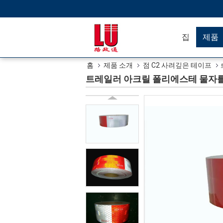
집
제품
홈
제품 소개
점 C2 사려깊은 테이프
트레일러 아크릴 폴리에스테 물자를