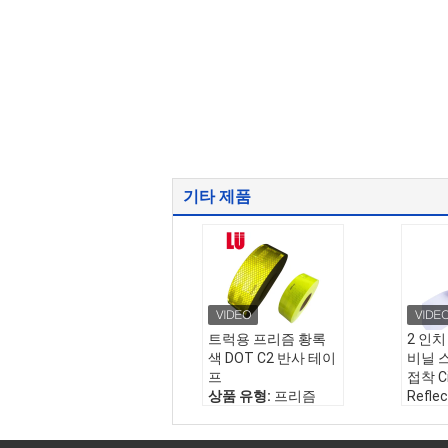
기타 제품
트럭용 프리즘 황록
2 인치
색 DOT C2 반사 테이
비닐 
프
접착 C
상품 유형:
프리즘
Refl
배달 시간:
1-2주
프 스
재료:
반사 테이프의
테이