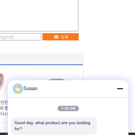
접촉
Susan
 안전
트럭용 마이크로 프
과 흰
리즘 빨간색과 흰색 6
7:30 AM
고가시성
인치*6인치 DOT-C2
반사 테이프
Good day, what product are you looking 
조업체
이름:
트럭용 마이크
for?
빨간색
로 프리즘 빨간색과