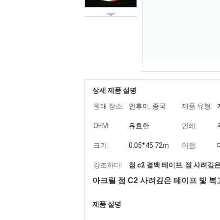
상세 제품 설명
원래 장소:
안후이, 중국
제품 유형:
OEM:
유효한
인쇄:
크기:
0.05*45.72m
이점:
강조하다:
점 c2 결백 테이프
,
점 사려깊은
아크릴 점 C2 사려깊은 테이프 빛 
제품 설명