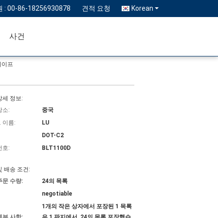
 :
00-86-18256930878
견적 요청
Korean
사건
테이프
상세 정보:
장소:
중국
 이름:
LU
DOT-C2
번호:
BLT1100D
및 배송 조건:
주문 수량:
24의 목록
negotiable
1개의 작은 상자에서 포장된 1 목록
세부 사항:
은 1 판지에서, 24의 목록 포장했습