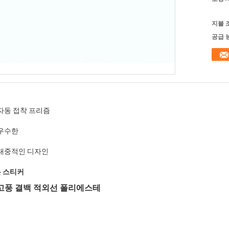
지불 
공급 
자동 접착 프리즘
우수한
대중적인 디자인
 스티커
복고풍 결백 적외선 폴리에스테