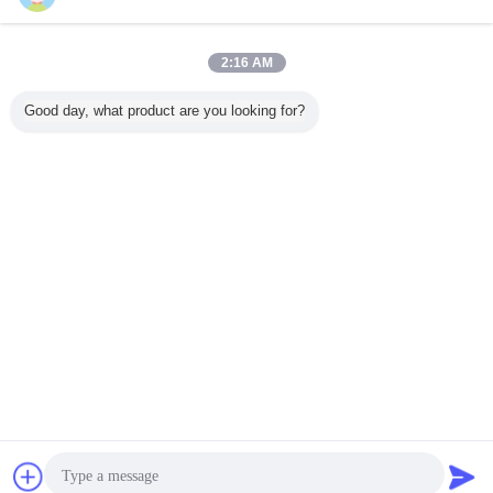
지금 문의
복고풍 점 C2 사려깊은 테이프, 적외선 트레일러 결백
2:16 AM
테이프 백색 및 빨강
지금 문의
Good day, what product are you looking for?
1 / 10
언어를 바꾸십시오
Korean
홈
|
회사 소개
|
저희와 연락
|
사이트맵
|
개인 정보 정책
탁상용 전망
Copyright © 2018 - 2026 Hefei Lu Zheng Tong Reflective Material Co., Ltd..
All rights reserved.
접촉
견적 요청