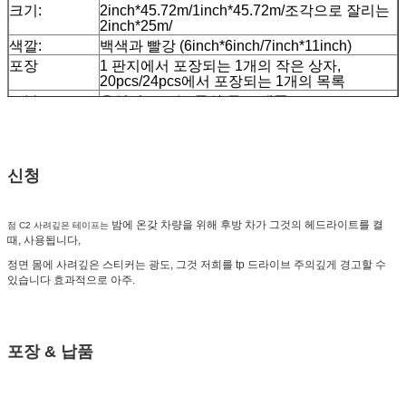
크기:
2inch*45.72m/1inch*45.72m/조각으로 잘리는
2inch*25m/
색깔:
백색과 빨강 (6inch*6inch/7inch*11inch)
포장
1 판지에서 포장되는 1개의 작은 상자,
20pcs/24pcs에서 포장되는 1개의 목록
표본:
운임이 모으는 동안 무료 샘플
납품
순서 양에 따라 7 일,
신청
밤에 온갖 차량을 위해 후방 차가 그것의 헤드라이트를 켤
점 C2 사려깊은 테이프는
때, 사용됩니다,
정면 몸에 사려깊은 스티커는 광도, 그것 저희를 tp 드라이브 주의깊게 경고할 수
있습니다 효과적으로 아주.
포장 & 납품