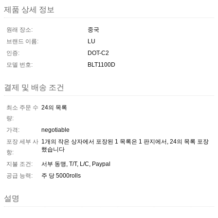
제품 상세 정보
원래 장소:
중국
브랜드 이름:
LU
인증:
DOT-C2
모델 번호:
BLT1100D
결제 및 배송 조건
최소 주문 수
24의 목록
량:
가격:
negotiable
포장 세부 사
1개의 작은 상자에서 포장된 1 목록은 1 판지에서, 24의 목록 포장
했습니다
항:
지불 조건:
서부 동맹, T/T, L/C, Paypal
공급 능력:
주 당 5000rolls
설명