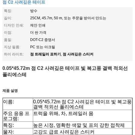
점 C2 사려깊은 테이프
특징:
방수
길이:
25CM, 45.7m, 50 m, 또는 주문을 받아서 만드는
디자인 인쇄:
제안 인쇄
이점:
더 싼 가격
품질:
DOT-C2 증명서
지상 필름:
PC 또는 아크릴
점 트레일러 표하기
점 사려깊은 스티커
하이 라이트:
,
0.05*45.72m 점 C2 사려깊은 테이프 빛 복고풍 결백 적외선
폴리에스테
제품 설명
이름:
0.05*45.72m 점 C2 사려깊은 테이프 빛 복고풍
결백 적외선 폴리에스테
주요 응용 프
트럭을 위해, 차, 트레일러 몸
로그램:
특징:
높은 시정, 명확한 색깔 및 표의 강한 접착제
물자:
고강도 급료 사려깊은 스티커