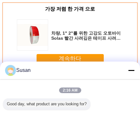
가장 저렴 한 가격 으로
차량, 1" 2"를 위한 고강도 오토바이
Solas 빨간 사려깊은 테이프 사려깊
은 테이프 제안 인쇄
계속하다
Susan
점 C2 사려깊은 테이프
더 많은 것
2:16 AM
Good day, what product are you looking for?
 150피트
공장 제조업체 안
트럭용 마이크로
자가 접착 다이아
트럭용 프
전 테이프
전 트럭용 빨간색
프리즘 빨간색과
몬드 등급 형광 옐
록색 DOT 
 트레일러,
과 흰색 DOT-C2
흰색 6인치*6인치
로우 차량 반사 스
테이
트럭용 빨
고가시성 반사 테
DOT-C2 반사 테이
티커 2"x150ft 라임
흰색 접착
이프
프
그린 트레일러 트
이프 방수
럭 반사 테이프
언어를 바꾸십시오