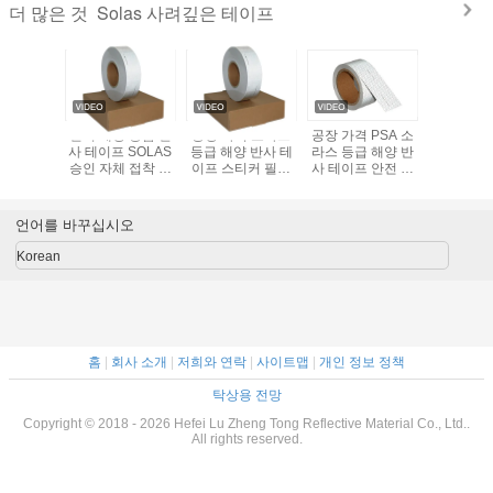
Solas 사려깊은 테이프
더 많은 것
등급 실버 반
실버 해양 등급 반
공장 가격 소라스
공장 가격 PSA 소
방수 실버 S
프 3m
사 테이프 SOLAS
등급 해양 반사 테
라스 등급 해양 반
사 테이프
승인 반사 테
승인 자체 접착 반
이프 스티커 필름
사 테이프 안전 가
50mmx4
as 등급 실
사 테이프 (구명 부
시트
이드용 스티커 필
테이프 3m
표용)
름 시트
승인 반사 테
언어를 바꾸십시오
명정 구조
트용
Korean
홈
|
회사 소개
|
저희와 연락
|
사이트맵
|
개인 정보 정책
탁상용 전망
Copyright © 2018 - 2026 Hefei Lu Zheng Tong Reflective Material Co., Ltd..
All rights reserved.