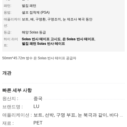
패턴:
벌집 패턴
용법:
셀프 접착제 (PSA)
애플리케이
보트, 배, 구명환, 구명조끼, 눈 제조사 북극 동안
션:
등급:
해양 Solas 등급
Solas 반사 테이프 고시도
은 Solas 반사 테이프
하이 라이
,
,
벌집 패턴 Solas 반사 테이프
트:
50mm*45.72m 방수 은 Solas 반사 테이프 공급자
개관
빠른 세부 사항
원산지 :
중국
LU
브랜드명 :
애플리케이션 :
보트, 선박, 구명 부표, 눈 북극과 같이, 바다 제품에 붙어있으세요
PET
재료 :