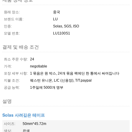
원래 장소:
중국
브랜드 이름:
LU
인증:
Solas, SGS, ISO
모델 번호:
LU1100S1
결제 및 배송 조건
최소 주문 수량:
24
가격:
negotiable
포장 세부 사항:
1 묶음은 원 박스, 24개 묶음 팩에딘 한 통에서 싸여집니다
지불 조건:
웨스턴 유니온, L/C (신용장), T/T.paypal
공급 능력:
1주일에 5000개 명부
설명
Solas 사려깊은 테이프
사이즈:
50mm*45.72m
색상:
은색