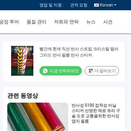
영업 및 지원 :
견적 요청
Korean
공장 투어
품질 관리
저희와 연락
뉴스
사건
빨간색 흰색 직선 반사 스트립 크리스탈 컬러
그리드 반사 필름 반사 스티커
지금 연락하세요
더 알아보기
관련 동영상
반사성 5100 접착성 비닐
스티커 선명한 재료 유리 구
슬 도로 교통을위한 반사성
엽지 필름