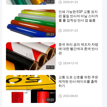
엔지니어 급료 사려깊은 시트를
00:43
2025-01-23
깔기
인쇄 가능한 EGP 교통 표지
판 물질 반사자 비닐 스티커
롤 롤 접착성 반사 엽 필름
EGP 반사 시팅
2025-01-23
00:23
중국 유리 곰의 제조자 차량
에 대한 빨간색과 흰색 반사
판
사려깊은 테이프 장
2024-12-10
00:30
교통 도로 신호를 위한 주문
제작된 반사 테이프를 출력
하기
고강도 프리즘에게 사려깊은 시
2022-08-03
트를 깔기
00:21