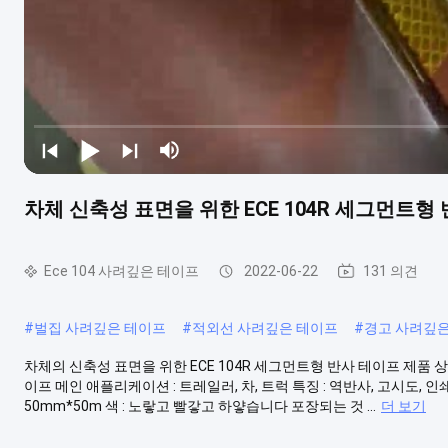
차체 신축성 표면을 위한 ECE 104R 세그먼트형
Ece 104 사려깊은 테이프
2022-06-22
131 의견
#
벌집 사려깊은 테이프
#
적외선 사려깊은 테이프
#
경고 사려깊은
차체의 신축성 표면을 위한 ECE 104R 세그먼트형 반사 테이프 제품 상
이프 메인 애플리케이션 : 트레일러, 차, 트럭 특징 : 역반사, 고시도, 인
50mm*50m 색 : 노랗고 빨갛고 하얗습니다 포장되는 것 ...
더 보기