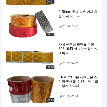
00:21
0.45mm 두께 높은 반사 차
량 표시 테이프
사려깊은 차량 표하기 테이프
2024-11-27
00:35
차체 신축성 표면을 위한
ECE 104R 세그먼트형 반사
테이프
Ece 104 사려깊은 테이프
2022-06-22
00:48
SASO 2913은 사려깊은 스
티커 인쇄할 수 있는 방수를
노랗게 합니다
Ece 104 사려깊은 테이프
2025-09-04
00:15