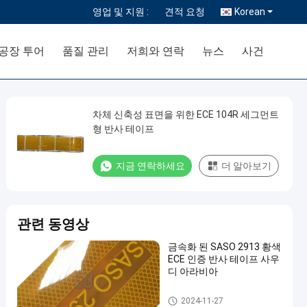
영업 및 지원 :
견적 요청
Korean
공장 투어
품질 관리
저희와 연락
뉴스
사건
차체 신축성 표면을 위한 ECE 104R 세그먼트
형 반사 테이프
지금 연락하세요
더 알아보기
관련 동영상
금속화 된 SASO 2913 황색
ECE 인증 반사 테이프 사우
디 아라비아
Ece 104 사려깊은 테이프
2024-11-27