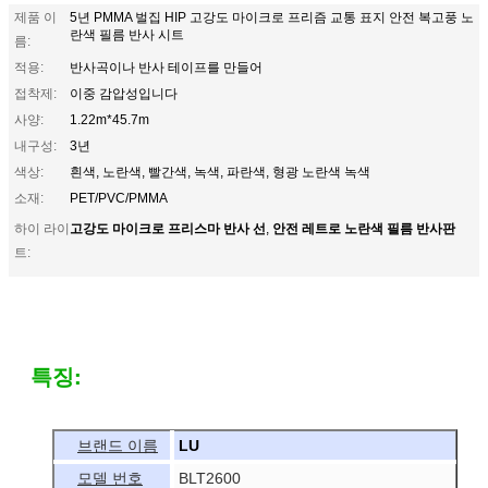
제품 이
5년 PMMA 벌집 HIP 고강도 마이크로 프리즘 교통 표지 안전 복고풍 노
란색 필름 반사 시트
름:
적용:
반사곡이나 반사 테이프를 만들어
접착제:
이중 감압성입니다
사양:
1.22m*45.7m
내구성:
3년
색상:
흰색, 노란색, 빨간색, 녹색, 파란색, 형광 노란색 녹색
소재:
PET/PVC/PMMA
고강도 마이크로 프리스마 반사 선
안전 레트로 노란색 필름 반사판
하이 라이
,
트:
특징:
브랜드 이름
LU
모델 번호
BLT2600