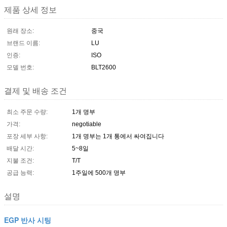
제품 상세 정보
원래 장소:
중국
브랜드 이름:
LU
인증:
ISO
모델 번호:
BLT2600
결제 및 배송 조건
최소 주문 수량:
1개 명부
가격:
negotiable
포장 세부 사항:
1개 명부는 1개 통에서 싸여집니다
배달 시간:
5~8일
지불 조건:
T/T
공급 능력:
1주일에 500개 명부
설명
EGP 반사 시팅