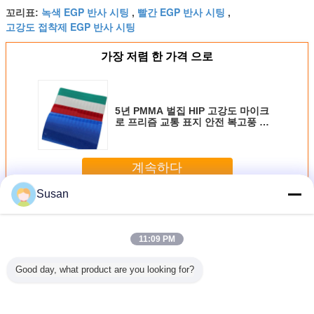
녹색 EGP 반사 시팅
빨간 EGP 반사 시팅
꼬리표:
,
,
고강도 접착제 EGP 반사 시팅
가장 저렴 한 가격 으로
5년 PMMA 벌집 HIP 고강도 마이크
로 프리즘 교통 표지 안전 복고풍 노
란색 필름 반사 시트
계속하다
Susan
EGP 반사 시팅
더 많은 것
11:09 PM
Good day, what product are you looking for?
리즘 반사
도로 안전을 위한
교통 안전 경고 표
도로 교통 표지를
7년 엔지
비닐 도로
설계된 등급 EGP
시를 위해 인쇄 가
위한 주문 자동 접
프리즘 반
고 가시성
PET 반사 시트 프
능한 고성능 EGP
착 EGP 엔지니어
롤 PMMA