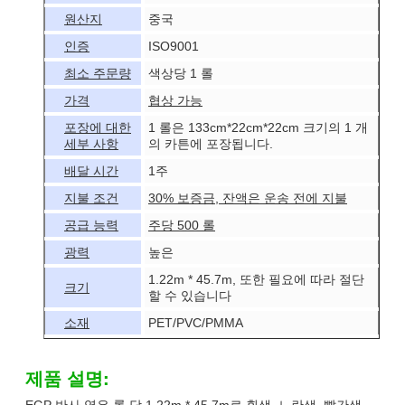
원산지
중국
인증
ISO9001
최소 주문량
색상당 1 롤
가격
협상 가능
포장에 대한
1 롤은 133cm*22cm*22cm 크기의 1 개
세부 사항
의 카튼에 포장됩니다.
배달 시간
1주
지불 조건
30% 보증금, 잔액은 운송 전에 지불
공급 능력
주당 500 롤
광력
높은
1.22m * 45.7m, 또한 필요에 따라 절단
크기
할 수 있습니다
소재
PET/PVC/PMMA
제품 설명:
EGP 반사 엽은 롤 당 1.22m * 45.7m로 흰색, 노란색, 빨간색,