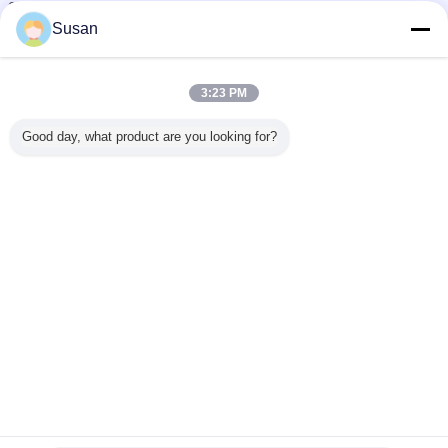
Q: 반사 식별 테이프는 어떻게 가시성을 높이나요?
A: 반사 눈금 테이프는 헤드라이트, 손전등 및 기타 광원에서 나오는 빛을 반사하여
Susan
가시성을 높입니다.
주문 사려깊은 테이프
트레일러 conspicuity 테이프
꼬리표:
,
,
3:23 PM
자동 접착 사려깊은 테이프
Good day, what product are you looking for?
가장 저렴 한 가격 으로
50mm *45.72m 목록 트레일러를 위
한 강한 방수 사려깊은 눈에 띄는 스
티커
계속하다
사려깊은 결백 테이프
더 많은 것