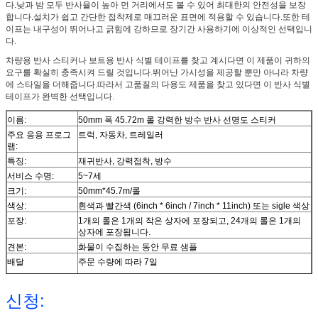
다.낮과 밤 모두 반사율이 높아 먼 거리에서도 볼 수 있어 최대한의 안전성을 보장
합니다.설치가 쉽고 간단한 접착제로 매끄러운 표면에 적용할 수 있습니다.또한 테
이프는 내구성이 뛰어나고 긁힘에 강하므로 장기간 사용하기에 이상적인 선택입니
다.
차량용 반사 스티커나 보트용 반사 식별 테이프를 찾고 계시다면 이 제품이 귀하의
요구를 확실히 충족시켜 드릴 것입니다.뛰어난 가시성을 제공할 뿐만 아니라 차량
에 스타일을 더해줍니다.따라서 고품질의 다용도 제품을 찾고 있다면 이 반사 식별
테이프가 완벽한 선택입니다.
이름:
50mm 폭 45.72m 롤 강력한 방수 반사 선명도 스티커
주요 응용 프로그
트럭, 자동차, 트레일러
램:
특징:
재귀반사, 강력접착, 방수
서비스 수명:
5~7세
크기:
50mm*45.7m/롤
색상:
흰색과 빨간색 (6inch * 6inch / 7inch * 11inch) 또는 sigle 색상
포장:
1개의 롤은 1개의 작은 상자에 포장되고, 24개의 롤은 1개의
상자에 포장됩니다.
견본:
화물이 수집하는 동안 무료 샘플
배달
주문 수량에 따라 7일
신청: