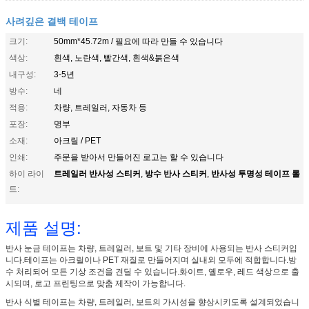
사려깊은 결백 테이프
크기:
50mm*45.72m / 필요에 따라 만들 수 있습니다
색상:
흰색, 노란색, 빨간색, 흰색&붉은색
내구성:
3-5년
방수:
네
적용:
차량, 트레일러, 자동차 등
포장:
명부
소재:
아크릴 / PET
인쇄:
주문을 받아서 만들어진 로고는 할 수 있습니다
트레일러 반사성 스티커
방수 반사 스티커
반사성 투명성 테이프 롤
하이 라이
,
,
트:
제품 설명:
반사 눈금 테이프는 차량, 트레일러, 보트 및 기타 장비에 사용되는 반사 스티커입
니다.테이프는 아크릴이나 PET 재질로 만들어지며 실내외 모두에 적합합니다.방
수 처리되어 모든 기상 조건을 견딜 수 있습니다.화이트, 옐로우, 레드 색상으로 출
시되며, 로고 프린팅으로 맞춤 제작이 가능합니다.
반사 식별 테이프는 차량, 트레일러, 보트의 가시성을 향상시키도록 설계되었습니