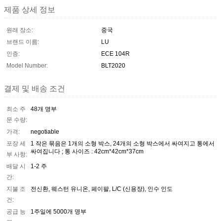
제품 상세 정보
원래 장소:
중국
브랜드 이름:
LU
인증:
ECE 104R
Model Number:
BLT2020
결제 및 배송 조건
최소 주
48개 명부
문 수량:
가격:
negotiable
포장 세
1 작은 묶음은 1개의 소형 박스, 24개의 소형 박스에서 싸여지고 통에서
싸여집니다 ; 통 사이즈 : 42cm*42cm*37cm
부 사항:
배달 시
1-2 주
간:
지불 조
전신환, 웨스턴 유니온, 페이팔, L/C (신용장), 인수 인도
건:
공급 능
1주일에 5000개 명부