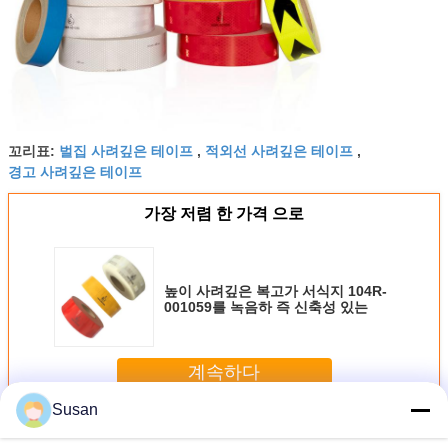
벌집 사려깊은 테이프
적외선 사려깊은 테이프
꼬리표:
,
,
경고 사려깊은 테이프
가장 저렴 한 가격 으로
높이 사려깊은 복고가 서식지 104R-
001059를 녹음하 즉 신축성 있는
계속하다
Susan
Ece 104 사려깊은 테이프
더 많은 것