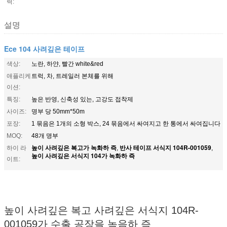
력:
설명
Ece 104 사려깊은 테이프
색상:
노란, 하얀, 빨간 white&red
애플리케
트럭, 차, 트레일러 본체를 위해
이션:
특징:
높은 반영, 신축성 있는, 고강도 접착제
사이즈:
명부 당 50mm*50m
포장:
1 묶음은 1개의 소형 박스, 24 묶음에서 싸여지고 한 통에서 싸여집니다
MOQ:
48개 명부
높이 사려깊은 복고가 녹화하 즉
반사 테이프 서식지 104R-001059
하이 라
,
,
높이 사려깊은 서식지 104가 녹화하 즉
이트:
복고 반영 서식지 104R-001059 반사 테이프 수출업체 공장
높이 사려깊은 복고 사려깊은 서식지 104R-
001059가 수출 공장을 녹음하 즉