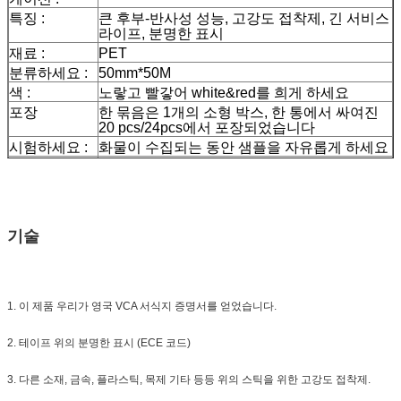
특징 :
큰 후부-반사성 성능, 고강도 접착제, 긴 서비스
라이프, 분명한 표시
재료 :
PET
분류하세요 :
50mm*50M
색 :
노랗고 빨갛어 white&red를 희게 하세요
포장
한 묶음은 1개의 소형 박스, 한 통에서 싸여진
20 pcs/24pcs에서 포장되었습니다
시험하세요 :
화물이 수집되는 동안 샘플을 자유롭게 하세요
배달
발주량에 따르면, 7 일
기술
1. 이 제품 우리가 영국 VCA 서식지 증명서를 얻었습니다.
2. 테이프 위의 분명한 표시 (ECE 코드)
3. 다른 소재, 금속, 플라스틱, 목제 기타 등등 위의 스틱을 위한 고강도 접착제.