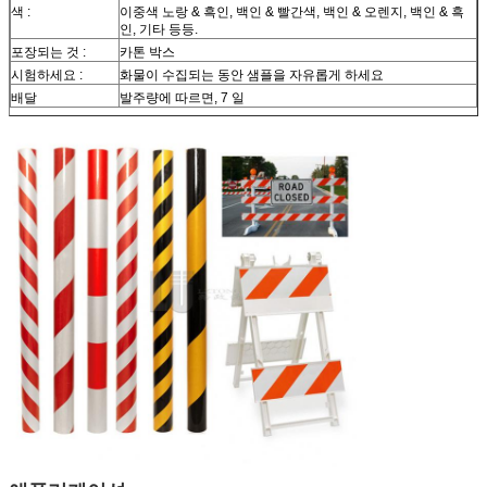
색 :
이중색 노랑 & 흑인, 백인 & 빨간색, 백인 & 오렌지, 백인 & 흑
인, 기타 등등.
포장되는 것 :
카톤 박스
시험하세요 :
화물이 수집되는 동안 샘플을 자유롭게 하세요
배달
발주량에 따르면, 7 일