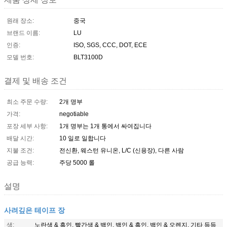
원래 장소:
중국
브랜드 이름:
LU
인증:
ISO, SGS, CCC, DOT, ECE
모델 번호:
BLT3100D
결제 및 배송 조건
최소 주문 수량:
2개 명부
가격:
negotiable
포장 세부 사항:
1개 명부는 1개 통에서 싸여집니다
배달 시간:
10 일로 일합니다
지불 조건:
전신환, 웨스턴 유니온, L/C (신용장), 다른 사람
공급 능력:
주당 5000 롤
설명
사려깊은 테이프 장
색:
노란색 & 흑인, 빨간색 & 백인, 백인 & 흑인, 백인 & 오렌지, 기타 등등