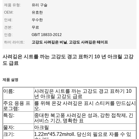
제품 유형:
유리 구슬
OEM:
유효한
인쇄:
우수한
견본:
무료
인증:
GB/T 18833-2012
고강도 사려깊은 비닐
고강도 사려깊은 테이프
하이 라이트:
,
사려깊은 시트를 까는 고강도 경고 표하기 10 년 아크릴 고강
도 급료
제품 설명
이름:
사려깊은 시트를 까는 고강도 경고 표하기 10
년 아크릴 고강도 급료
주요 응용 프
를 위해 온갖 사려깊은 표시 스티커를 만드십시
로그램:
오.
특징:
중대한 복고풍 사려깊은 성과, 강한 접착제, 긴
서비스 기간, 명확한 표
물자:
아크릴
크기:
1.22m*45.72m/roll. 당신의 필요로 자를 수 있