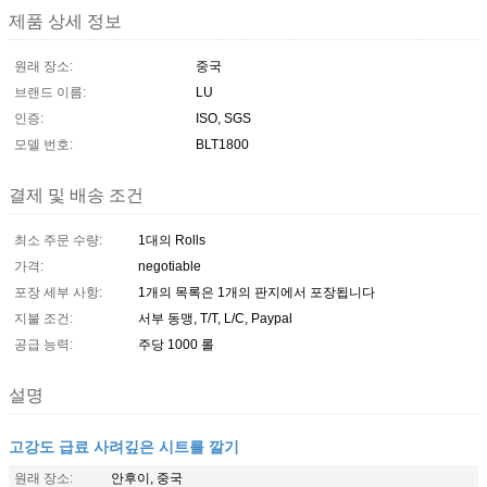
제품 상세 정보
원래 장소:
중국
브랜드 이름:
LU
인증:
ISO, SGS
모델 번호:
BLT1800
결제 및 배송 조건
최소 주문 수량:
1대의 Rolls
가격:
negotiable
포장 세부 사항:
1개의 목록은 1개의 판지에서 포장됩니다
지불 조건:
서부 동맹, T/T, L/C, Paypal
공급 능력:
주당 1000 롤
설명
고강도 급료 사려깊은 시트를 깔기
원래 장소:
안후이, 중국