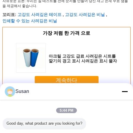
자유로운 표본: 우리는 질 테스트를 전에 순서를 만들어 당신 재고 존재 무료 샘플
을 제공해서 좋습니다.
고강도 사려깊은 테이프
고강도 사려깊은 비닐
꼬리표:
,
,
인쇄할 수 있는 사려깊은 비닐
가장 저렴 한 가격 으로
아크릴 고강도 급료 사려깊은 시트를
깔기의 경고 표시 사려깊은 표시 물자
계속하다
Susan
고강도 급료 사려깊은 시트를 깔기
더 많은 것
5:44 PM
Good day, what product are you looking for?
교통 표지
교통 표지판용 마
도로 교통 표지를
도로 교통 표지판
반사 재료