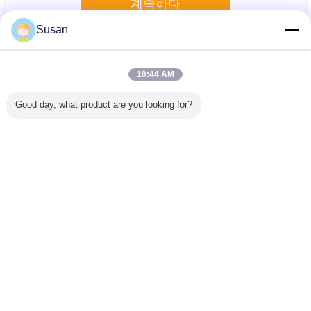
계속하다
Susan
고강도 급료 사려깊은 시트를 깔기
더 많은 것
10:44 AM
Good day, what product are you looking for?
교통 표지
교통 표지판용 마
도로 교통 표지를
도로 교통 표지판
반사 재료
한 고강도
이크로 유리 비드
위한 ASTM 유형 III
을 위한 ASTM
쇄용 벌집
 유리 구
1800 PMMA 반사
RA2 고강도 유리
D4956 유형 III 고
리스탈 격
잎 꿀집 필
비닐 시트 프리즘
구슬 사려깊은 필
강도 유리 구슬 반
필
름
필름 고강도
름 비닐
사 필름 포일
언어를 바꾸십시오
Korean
홈
|
회사 소개
|
저희와 연락
|
사이트맵
|
개인 정보 정책
탁상용 전망
Copyright © 2018 - 2026 Hefei Lu Zheng Tong Reflective Material Co., Ltd..
All rights reserved.