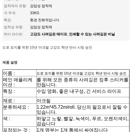
접착제의 유형:
감압성 접착제
각 무게:
33KG
특징:
환경 친화적입니다
접착성 유형:
감압성 접착제
고강도 사려깊은 테이프
인쇄할 수 있는 사려깊은 비닐
하이 라이트:
,
도로 표지를 위한 10년 아크릴 고강도 학년 반사 시팅 승인
제품 설명
이름 :
도로 표지를 위한 10년 아크릴 고강도 학년 반사 시팅 승인
메인 애플리케
를 위해 모든 종류의 사려깊은 징후 스티커를
이션 :
만듭니다.
특징 :
수입 영화, 좋은 내구성, 긴 서비스 라이프
재료 :
아크릴
분류하세요 :
1.22m*45.72m/roll. 당신의 필요로서 잘릴 수
있습니다.
색 :
하얗고 노랗, 빨갛, 녹색이, 푸르, 오렌지색이,
검습니다
포장되는 것 :
1개 명부는 1개 통에서 싸여집니다