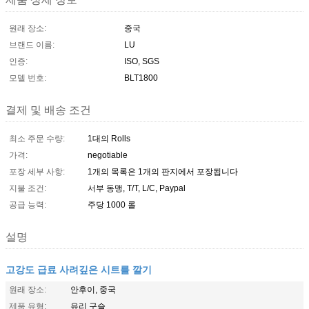
원래 장소:
중국
브랜드 이름:
LU
인증:
ISO, SGS
모델 번호:
BLT1800
결제 및 배송 조건
최소 주문 수량:
1대의 Rolls
가격:
negotiable
포장 세부 사항:
1개의 목록은 1개의 판지에서 포장됩니다
지불 조건:
서부 동맹, T/T, L/C, Paypal
공급 능력:
주당 1000 롤
설명
고강도 급료 사려깊은 시트를 깔기
원래 장소:
안후이, 중국
제품 유형:
유리 구슬