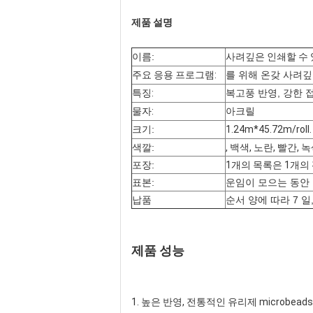
제품 설명
이름:
사려깊은 인쇄할 수 
주요 응용 프로그램:
를 위해 온갖 사려깊
특징:
복고풍 반영, 강한 
물자:
아크릴
크기:
1.24m*45.72m/r
색깔:
, 백색, 노란, 빨간, 
포장:
1개의 목록은 1개
표본:
운임이 모으는 동안
납품
순서 양에 따라 7 일
제품 성능
1. 높은 반영, 전통적인 유리제 microbea