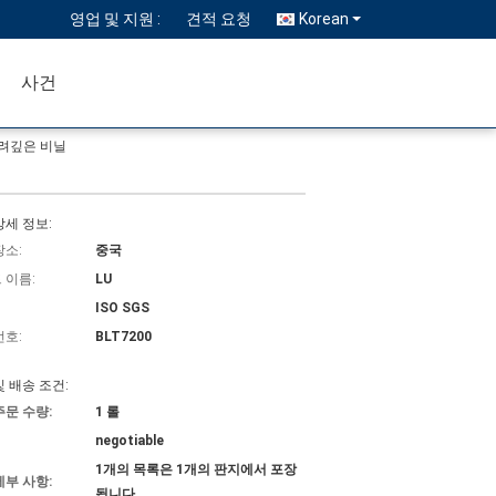
영업 및 지원 :
견적 요청
Korean
사건
사려깊은 비닐
상세 정보:
장소:
중국
 이름:
LU
ISO SGS
번호:
BLT7200
및 배송 조건:
주문 수량:
1 롤
negotiable
1개의 목록은 1개의 판지에서 포장
세부 사항:
됩니다