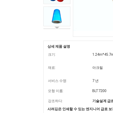
상세 제품 설명
크기:
1.24m*45.7
재료:
아크릴
서비스 수명:
7 년
모형 이름:
BLT7200
강조하다:
기술설계 급
사려깊은 인쇄할 수 있는 엔지니어 급료 보장