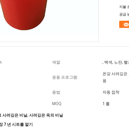
지불 
공급 
m
색깔:
, 백색, 노란, 
온갖 사려깊은 
응용 프로그램:
용
용법:
자동 접착
MOQ:
1 롤
료 사려깊은 비닐
,
사려깊은 옥외 비닐
 7 년 시트를 깔기