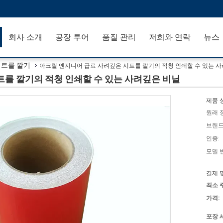
회사 소개
공장 투어
품질 관리
저희와 연락
뉴스
시트를 깔기
아크릴 엔지니어 급료 사려깊은 시트를 깔기의 적청 인쇄할 수 있는 
를 깔기의 적청 인쇄할 수 있는 사려깊은 비닐
제품 
원래 
브랜드
인증:
모델 
결제 
최소 
가격:
포장 