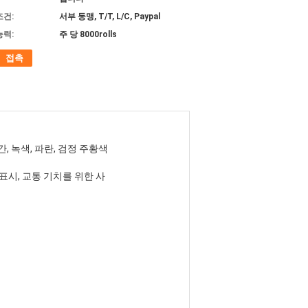
조건:
서부 동맹, T/T, L/C, Paypal
능력:
주 당 8000rolls
접촉
빨간, 녹색, 파란, 검정 주황색
표시, 교통 기치를 위한 사