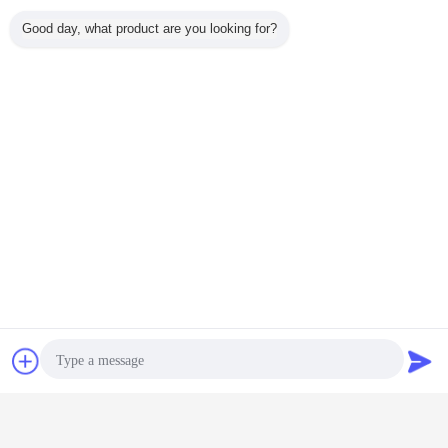
Good day, what product are you looking for?
벌집 사려깊은 테이프
적외선 사려깊은 테이프
꼬리표:
,
,
경고 사려깊은 테이프
접촉
견적 요청
가장 저렴 한 가격 으로