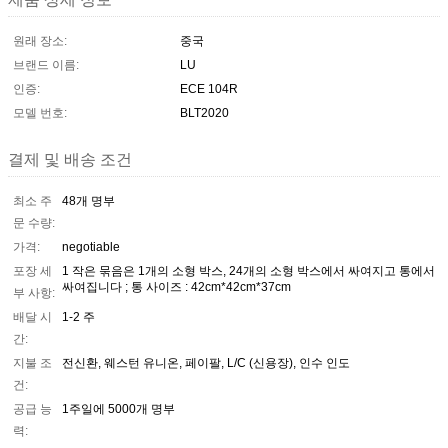
원래 장소:
중국
브랜드 이름:
LU
인증:
ECE 104R
모델 번호:
BLT2020
결제 및 배송 조건
최소 주
48개 명부
문 수량:
가격:
negotiable
포장 세
1 작은 묶음은 1개의 소형 박스, 24개의 소형 박스에서 싸여지고 통에서
싸여집니다 ; 통 사이즈 : 42cm*42cm*37cm
부 사항:
배달 시
1-2 주
간:
지불 조
전신환, 웨스턴 유니온, 페이팔, L/C (신용장), 인수 인도
건:
공급 능
1주일에 5000개 명부
력: