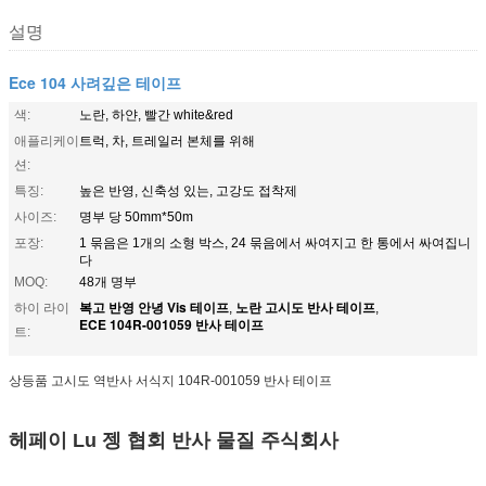
설명
Ece 104 사려깊은 테이프
색:
노란, 하얀, 빨간 white&red
애플리케이
트럭, 차, 트레일러 본체를 위해
션:
특징:
높은 반영, 신축성 있는, 고강도 접착제
사이즈:
명부 당 50mm*50m
포장:
1 묶음은 1개의 소형 박스, 24 묶음에서 싸여지고 한 통에서 싸여집니
다
MOQ:
48개 명부
복고 반영 안녕 Vis 테이프
노란 고시도 반사 테이프
하이 라이
,
,
ECE 104R-001059 반사 테이프
트:
상등품 고시도 역반사 서식지 104R-001059 반사 테이프
헤페이 Lu 젱 협회 반사 물질 주식회사