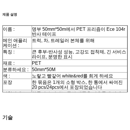
제품 설명
이름 :
명부 50mm*50m에서 PET 프리즘이 Ece 104r
반사 테이프
메인 애플리
트럭, 차, 트레일러 본체를 위해
케이션 :
특징 :
큰 후부-반사성 성능, 고강도 접착제, 긴 서비스
라이프, 분명한 표시
재료 :
PET
분류하세요 :
50mm*50M
색 :
노랗고 빨갛어 white&red를 희게 하세요
포장
한 묶음은 1개의 소형 박스, 한 통에서 싸여진
20 pcs/24pcs에서 포장되었습니다
시험하세요 :
화물이 수집되는 동안 샘플을 자유롭게 하세요
배달
발주량에 따르면, 7 일
기술